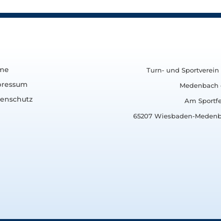
me
Turn- und Sportverein 
pressum
Medenbach e
enschutz
Am Sportfe
65207 Wiesbaden-Meden