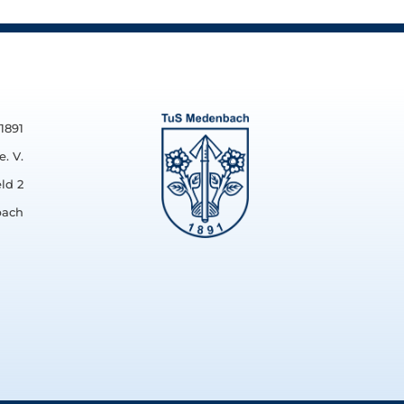
1891
. V.
ld 2
bach